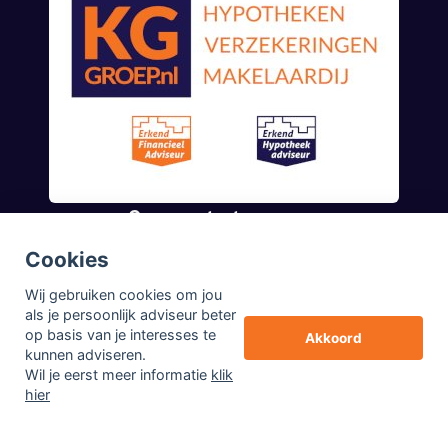
Onze contactgegevens
Cookies
van Goghlaan 4
9646 DV Veendam
Wij gebruiken cookies om jou
als je persoonlijk adviseur beter
085 0805 790
op basis van je interesses te
Akkoord
kunnen adviseren.
info@kggroep.nl
Wil je eerst meer informatie
klik
© Copyright
Assupport BV
2026
hier
Sitemap
Disclaimer