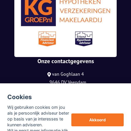
Onze contactgegevens
van Goghlaan 4
9646 DV Veendam
085 0805 790
Cookies
info@kggroep.nl
Wij gebruiken cookies om jou
© Copyright
Assupport BV
2026
als je persoonlijk adviseur beter
op basis van je interesses te
Sitemap
Akkoord
kunnen adviseren.
Disclaimer
Wil je eerst meer informatie
klik