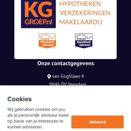
Onze contactgegevens
van Goghlaan 4
9646 DV Veendam
085 0805 790
Cookies
info@kggroep.nl
Wij gebruiken cookies om jou
© Copyright
Assupport BV
2026
als je persoonlijk adviseur beter
op basis van je interesses te
Sitemap
Akkoord
kunnen adviseren.
Disclaimer